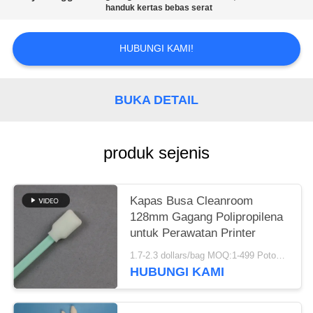
SITEMAP
handuk kertas bebas serat
PRIVACY
HUBUNGI KAMI!
POLICY
BUKA DETAIL
produk sejenis
Kapas Busa Cleanroom
128mm Gagang Polipropilena
untuk Perawatan Printer
1.7-2.3 dollars/bag MOQ:1-499 Potongan
HUBUNGI KAMI