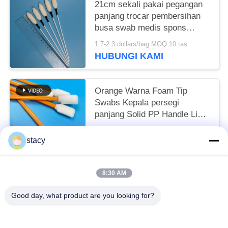
21cm sekali pakai pegangan
panjang trocar pembersihan
busa swab medis spons
tongkat
1.7-2.3 dollars/bag MOQ:10 tas
HUBUNGI KAMI
Orange Warna Foam Tip
Swabs Kepala persegi
panjang Solid PP Handle Lint
Free Swab
1.7-2.3 dollars/bag MOQ:50 TAS
stacy
HUBUNGI KAMI
8:30 AM
Bad Request
Semua
Good day, what product are you looking for?
Penyeka Pembersih Busa
Penyeka Ujung Busa