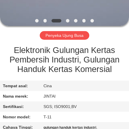
KONTROL
KUALITAS
Penyeka Ujung Busa
HUBUNGI
KAMI
Elektronik Gulungan Kertas
Pembersih Industri, Gulungan
BERITA
Handuk Kertas Komersial
KASUS
Tempat asal:
Cina
Nama merek:
JINTAI
MINTA
Sertifikasi:
SGS; ISO9001;BV
KUTIPAN
Nomor model:
T-11
Cahaya Tinggi:
,
gulungan handuk kertas industri