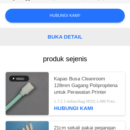
SITEMAP
HUBUNGI KAMI!
PRIVACY
POLICY
BUKA DETAIL
produk sejenis
Kapas Busa Cleanroom
128mm Gagang Polipropilena
untuk Perawatan Printer
1.7-2.3 dollars/bag MOQ:1-499 Potongan
HUBUNGI KAMI
21cm sekali pakai pegangan