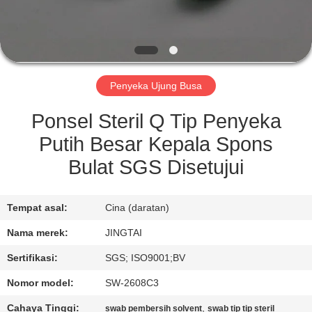
KONTROL
KUALITAS
Penyeka Ujung Busa
HUBUNGI
KAMI
Ponsel Steril Q Tip Penyeka
Putih Besar Kepala Spons
BERITA
Bulat SGS Disetujui
KASUS
Tempat asal:
Cina (daratan)
Nama merek:
JINGTAI
MINTA
Sertifikasi:
SGS; ISO9001;BV
KUTIPAN
Nomor model:
SW-2608C3
Cahaya Tinggi:
,
swab pembersih solvent
swab tip tip steril