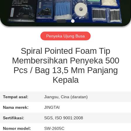
KONTROL
KUALITAS
Penyeka Ujung Busa
HUBUNGI
KAMI
Spiral Pointed Foam Tip
Membersihkan Penyeka 500
BERITA
Pcs / Bag 13,5 Mm Panjang
Kepala
KASUS
Tempat asal:
Jiangsu, Cina (daratan)
MINTA
Nama merek:
JINGTAI
KUTIPAN
Sertifikasi:
SGS, ISO 9001:2008
Nomor model:
SW-2605C