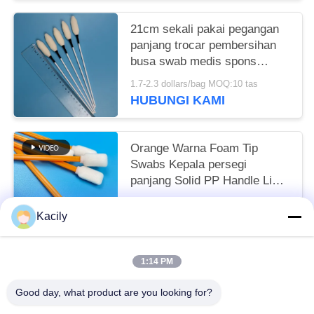
21cm sekali pakai pegangan
panjang trocar pembersihan
busa swab medis spons
tongkat
1.7-2.3 dollars/bag MOQ:10 tas
HUBUNGI KAMI
Orange Warna Foam Tip
Swabs Kepala persegi
panjang Solid PP Handle Lint
Free Swab
1.7-2.3 dollars/bag MOQ:50 TAS
Kacily
HUBUNGI KAMI
1:14 PM
Bad Request
Semua
Good day, what product are you looking for?