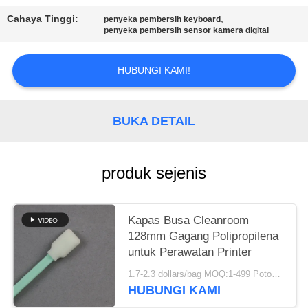
SITEMAP
Cahaya Tinggi:
,
penyeka pembersih keyboard
penyeka pembersih sensor kamera digital
PRIVACY
POLICY
HUBUNGI KAMI!
BUKA DETAIL
produk sejenis
Kapas Busa Cleanroom
128mm Gagang Polipropilena
untuk Perawatan Printer
1.7-2.3 dollars/bag MOQ:1-499 Potongan
HUBUNGI KAMI