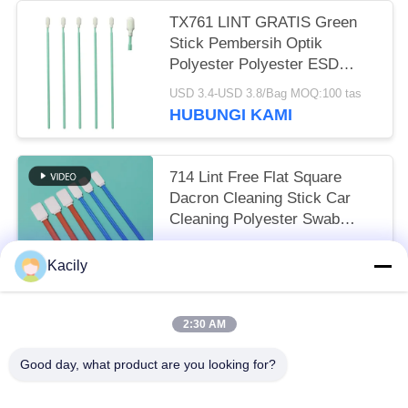
TX761 LINT GRATIS Green
Stick Pembersih Optik
Polyester Polyester ESD
Cleanroom Swab
USD 3.4-USD 3.8/Bag MOQ:100 tas
HUBUNGI KAMI
714 Lint Free Flat Square
Dacron Cleaning Stick Car
Cleaning Polyester Swab
untuk Cleanroom
USD 3.3-USD 3.8/Bag EXW MOQ:1 BAG
Kacily
HUBUNGI KAMI
2:30 AM
Bad Request
Semua
Good day, what product are you looking for?
Penyeka Pembersih Busa
Penyeka Ujung Busa