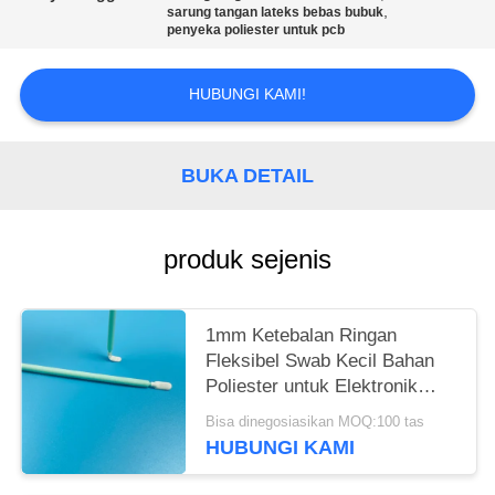
SITEMAP
,
sarung tangan lateks bebas bubuk
penyeka poliester untuk pcb
PRIVACY
HUBUNGI KAMI!
POLICY
BUKA DETAIL
produk sejenis
1mm Ketebalan Ringan
Fleksibel Swab Kecil Bahan
Poliester untuk Elektronik
Bersih
Bisa dinegosiasikan MOQ:100 tas
HUBUNGI KAMI