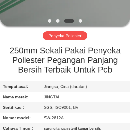
KONTROL
KUALITAS
Penyeka Poliester
HUBUNGI
KAMI
250mm Sekali Pakai Penyeka
Poliester Pegangan Panjang
BERITA
Bersih Terbaik Untuk Pcb
KASUS
Tempat asal:
Jiangsu, Cina (daratan)
Nama merek:
JINGTAI
MINTA
Sertifikasi:
SGS; ISO9001; BV
KUTIPAN
Nomor model:
SW-2812A
Cahaya Tinggi:
,
sarung tangan steril kamar bersih