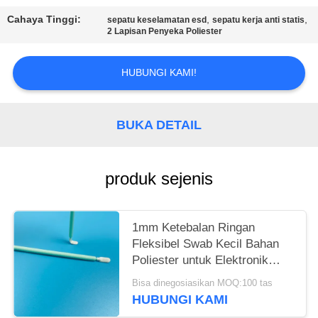
SITEMAP
Cahaya Tinggi:
,
,
sepatu keselamatan esd
sepatu kerja anti statis
2 Lapisan Penyeka Poliester
PRIVACY
POLICY
HUBUNGI KAMI!
BUKA DETAIL
produk sejenis
1mm Ketebalan Ringan
Fleksibel Swab Kecil Bahan
Poliester untuk Elektronik
Bersih
Bisa dinegosiasikan MOQ:100 tas
HUBUNGI KAMI