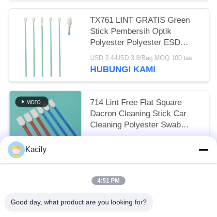
TX761 LINT GRATIS Green
Stick Pembersih Optik
Polyester Polyester ESD
Cleanroom Swab
USD 3.4-USD 3.8/Bag MOQ:100 tas
HUBUNGI KAMI
714 Lint Free Flat Square
Dacron Cleaning Stick Car
Cleaning Polyester Swab
untuk Cleanroom
USD 3.3-USD 3.8/Bag EXW MOQ:1 BAG
Kacily
HUBUNGI KAMI
4:51 PM
Bad Request
Semua
Good day, what product are you looking for?