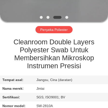
KONTROL
KUALITAS
Penyeka Poliester
HUBUNGI
KAMI
Cleanroom Double Layers
Polyester Swab Untuk
BERITA
Membersihkan Mikroskop
Instrumen Presisi
KASUS
Tempat asal:
Jiangsu, Cina (daratan)
MINTA
Nama merek:
Jintai
KUTIPAN
Sertifikasi:
SGS; ISO9001; BV
Nomor model:
SW-2810A