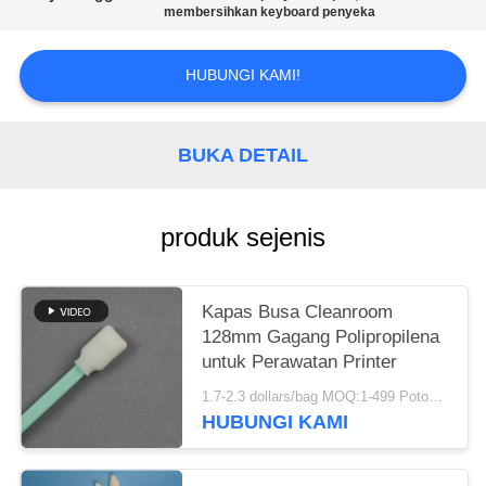
SITEMAP
membersihkan keyboard penyeka
PRIVACY
HUBUNGI KAMI!
POLICY
BUKA DETAIL
produk sejenis
Kapas Busa Cleanroom
128mm Gagang Polipropilena
untuk Perawatan Printer
1.7-2.3 dollars/bag MOQ:1-499 Potongan
HUBUNGI KAMI