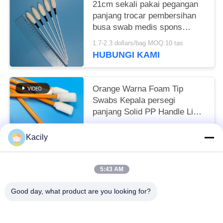
21cm sekali pakai pegangan
panjang trocar pembersihan
busa swab medis spons
tongkat
1.7-2.3 dollars/bag MOQ:10 tas
HUBUNGI KAMI
Orange Warna Foam Tip
Swabs Kepala persegi
panjang Solid PP Handle Lint
Free Swab
1.7-2.3 dollars/bag MOQ:50 TAS
Kacily
HUBUNGI KAMI
5:43 AM
Bad Request
Semua
Good day, what product are you looking for?
Penyeka Pembersih Busa
Penyeka Ujung Busa