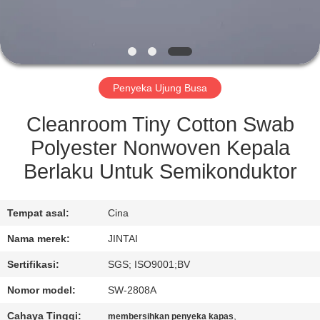
KONTROL
KUALITAS
Penyeka Ujung Busa
HUBUNGI
KAMI
Cleanroom Tiny Cotton Swab
Polyester Nonwoven Kepala
BERITA
Berlaku Untuk Semikonduktor
KASUS
Tempat asal:
Cina
Nama merek:
JINTAI
MINTA
Sertifikasi:
SGS; ISO9001;BV
KUTIPAN
Nomor model:
SW-2808A
Cahaya Tinggi:
,
membersihkan penyeka kapas