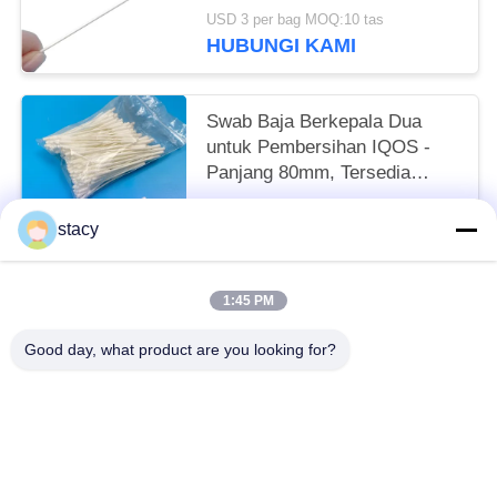
Cleaning Cleanroom Stick
USD 3 per bag MOQ:10 tas
HUBUNGI KAMI
Swab Baja Berkepala Dua
untuk Pembersihan IQOS -
Panjang 80mm, Tersedia
Dibungkus Secara Individual
Bisa dinegosiasikan MOQ:20000 Potongan
stacy
HUBUNGI KAMI
1:45 PM
Bad Request
Semua
Good day, what product are you looking for?
Penyeka Pembersih Busa
Penyeka Ujung Busa
Penyeka Poliester
Kit Pembersih Kamera