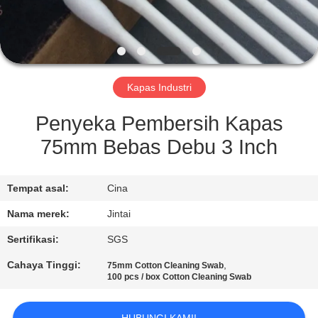
KONTROL
KUALITAS
Kapas Industri
HUBUNGI
KAMI
Penyeka Pembersih Kapas
75mm Bebas Debu 3 Inch
BERITA
Tempat asal:
Cina
KASUS
Nama merek:
Jintai
Sertifikasi:
SGS
MINTA
Cahaya Tinggi:
,
75mm Cotton Cleaning Swab
KUTIPAN
100 pcs / box Cotton Cleaning Swab