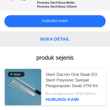
SITEMAP
,
Penyeka Steril Busa Medis
Penyeka Steril Busa 150mm
PRIVACY
HUBUNGI KAMI!
POLICY
BUKA DETAIL
produk sejenis
Steril Dacron Oral Swab EO
Steril Polyester Sampel
Pengumpulan Swab VTM Kit
Bisa dinegosiasikan MOQ:1000 pcs
HUBUNGI KAMI