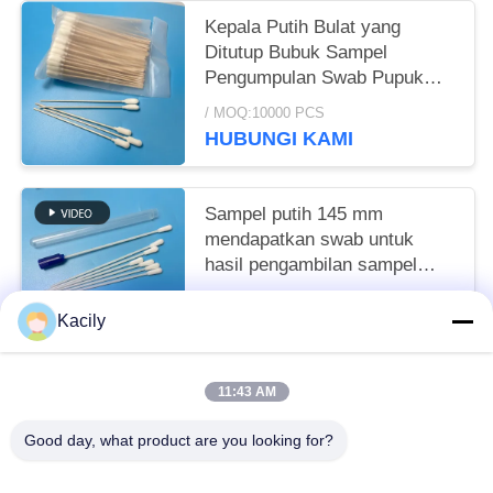
Kepala Putih Bulat yang
Ditutup Bubuk Sampel
Pengumpulan Swab Pupuk
Katun Genggam Kayu
/ MOQ:10000 PCS
HUBUNGI KAMI
Sampel putih 145 mm
mendapatkan swab untuk
hasil pengambilan sampel
yang konsisten dan akurat
/ MOQ:10000 PCS
Kacily
HUBUNGI KAMI
11:43 AM
Bad Request
Semua
Good day, what product are you looking for?
Penyeka Pembersih Busa
Penyeka Ujung Busa