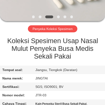
KONTROL
KUALITAS
Penyeka Koleksi Spesimen
HUBUNGI
KAMI
Koleksi Spesimen Usap Nasal
Mulut Penyeka Busa Medis
BERITA
Sekali Pakai
KASUS
Tempat asal:
Jiangsu, Tiongkok (Daratan)
Nama merek:
JINGTAI
MINTA
Sertifikasi:
SGS; ISO9001; BV
KUTIPAN
Nomor model:
JTR-03
Cahaya Tinggi:
,
Kain Penyeka Steril Busa Sekali Pakai