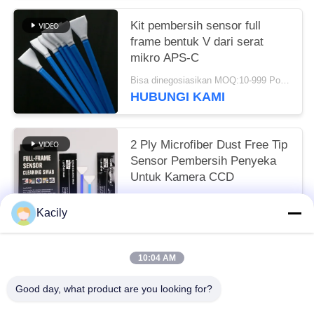
Kit pembersih sensor full
frame bentuk V dari serat
mikro APS-C
Bisa dinegosiasikan MOQ:10-999 Potongan
HUBUNGI KAMI
2 Ply Microfiber Dust Free Tip
Sensor Pembersih Penyeka
Untuk Kamera CCD
Bisa dinegosiasikan MOQ:10-999 Potongan
Kacily
HUBUNGI KAMI
10:04 AM
Bad Request
Semua
Good day, what product are you looking for?