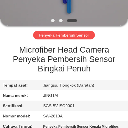
KONTROL
KUALITAS
Penyeka Pembersih Sensor
HUBUNGI
KAMI
Microfiber Head Camera
Penyeka Pembersih Sensor
BERITA
Bingkai Penuh
KASUS
Tempat asal:
Jiangsu, Tiongkok (Daratan)
Nama merek:
JINGTAI
MINTA
Sertifikasi:
SGS;BV;ISO9001
KUTIPAN
Nomor model:
SW-2819A
Cahaya Tinggi:
,
Penyeka Pembersih Sensor Kepala Microfiber