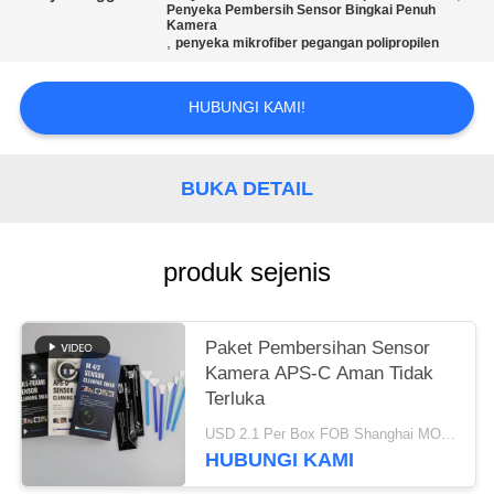
SITEMAP
Penyeka Pembersih Sensor Bingkai Penuh
Kamera
,
penyeka mikrofiber pegangan polipropilen
PRIVACY
POLICY
HUBUNGI KAMI!
BUKA DETAIL
produk sejenis
Paket Pembersihan Sensor
Kamera APS-C Aman Tidak
Terluka
USD 2.1 Per Box FOB Shanghai MOQ:10 kotak
HUBUNGI KAMI