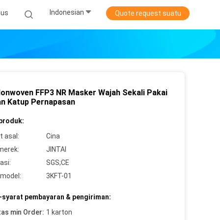
Indonesian
sus
Quote request suatu
Nonwoven FFP3 NR Masker Wajah Sekali Pakai
n Katup Pernapasan
 produk:
 asal:
Cina
merek:
JINTAI
asi:
SGS;CE
model:
3KFT-01
-syarat pembayaran & pengiriman:
tas min Order:
1 karton