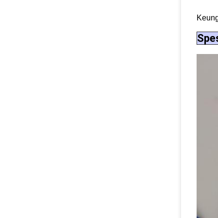
Keungg
Spes