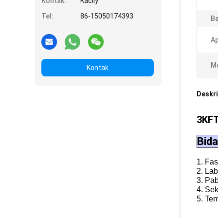
Kontak:
Kacily
Tel:
86-15050174393
Ba
Ap
Me
Kontak
Deskri
3KFT
Bida
1. Fas
2. La
3. Pab
4. Se
5. Te