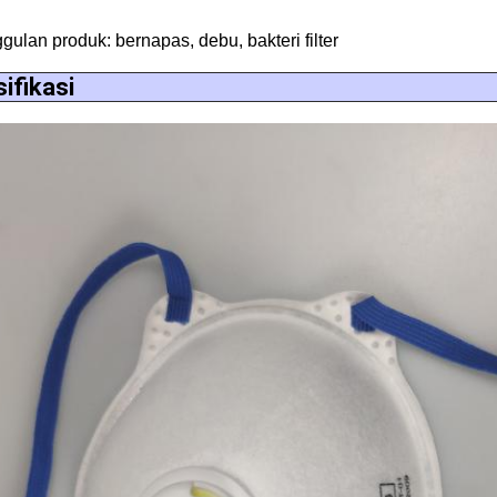
ulan produk: bernapas, debu, bakteri filter
ifikasi