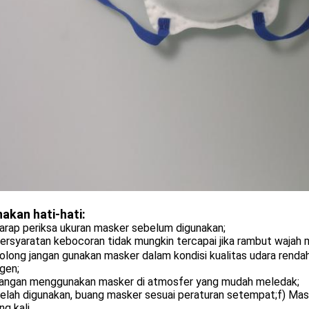
akan hati-hati:
Harap periksa ukuran masker sebelum digunakan;
Persyaratan kebocoran tidak mungkin tercapai jika rambut wajah
olong jangan gunakan masker dalam kondisi kualitas udara rendah
gen;
Jangan menggunakan masker di atmosfer yang mudah meledak;
elah digunakan, buang masker sesuai peraturan setempat;f) Mask
ng kali.