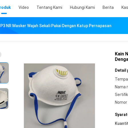
roduk
Video
Tentang Kami
Hubungi Kami
Berita
Ka
P3 NR Masker Wajah Sekali Pakai Dengan Katup Pernapasan
Kain 
Denga
Detail
Tempat
Nama 
Sertifik
Nomor 
Syarat
Kuanti