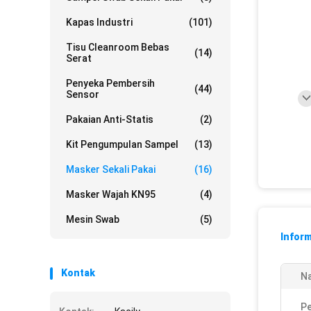
Kapas Industri
(101)
Tisu Cleanroom Bebas
(14)
Serat
Penyeka Pembersih
(44)
Sensor
Pakaian Anti-Statis
(2)
Kit Pengumpulan Sampel
(13)
Masker Sekali Pakai
(16)
Masker Wajah KN95
(4)
Mesin Swab
(5)
Inform
Kontak
N
P