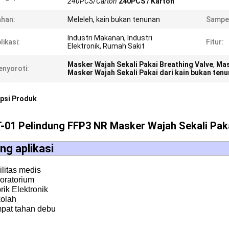
240PCS/Carton
240PCS / Karton
han:
Meleleh, kain bukan tenunan
Sampe
Industri Makanan, Industri
likasi:
Fitur:
Elektronik, Rumah Sakit
Masker Wajah Sekali Pakai Breathing Valve
,
Mas
nyoroti:
Masker Wajah Sekali Pakai dari kain bukan ten
psi Produk
-01 Pelindung FFP3 NR Masker Wajah Sekali Pak
ng aplikasi
ilitas medis
boratorium
rik Elektronik
kolah
mpat tahan debu