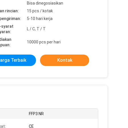
Bisa dinegosiasikan
n rincian:
15 pcs / kotak
pengiriman:
5-10 hari kerja
-syarat
L / C, T / T
yaran:
diakan
10000 pcs per hari
puan:
arga Terbaik
Kontak
FFP3 NR
kat:
CE