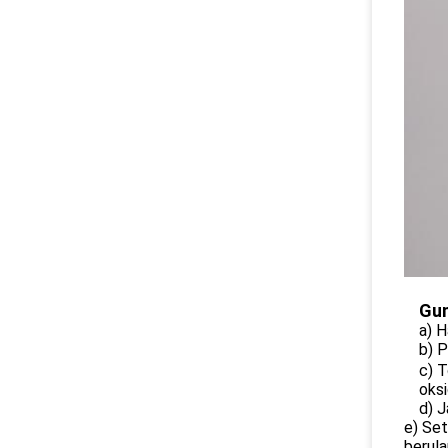
Gun
a) 
b) 
c) T
oksi
d) 
e) Set
berula