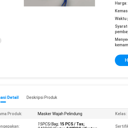
Harga:
Kemasa
Waktu 
Syarat
pemba
Menye
kemam
H
asi Detail
Deskripsi Produk
ama Produk:
Masker Wajah Pelindung
Kelas:
15PCS/Bag;
15 PCS / Tas;
engepakan:
Sertifi