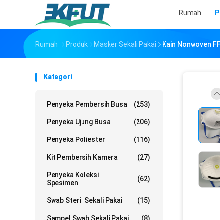
Rumah
P
Rumah
Produk
Masker Sekali Pakai
Kain Nonwoven FF
Kategori
Penyeka Pembersih Busa
(253)
Penyeka Ujung Busa
(206)
Penyeka Poliester
(116)
Kit Pembersih Kamera
(27)
Penyeka Koleksi
(62)
Spesimen
Swab Steril Sekali Pakai
(15)
Sampel Swab Sekali Pakai
(8)