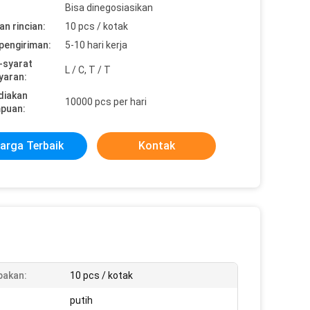
Bisa dinegosiasikan
n rincian:
10 pcs / kotak
pengiriman:
5-10 hari kerja
-syarat
L / C, T / T
yaran:
diakan
10000 pcs per hari
puan:
arga Terbaik
Kontak
pakan:
10 pcs / kotak
:
putih