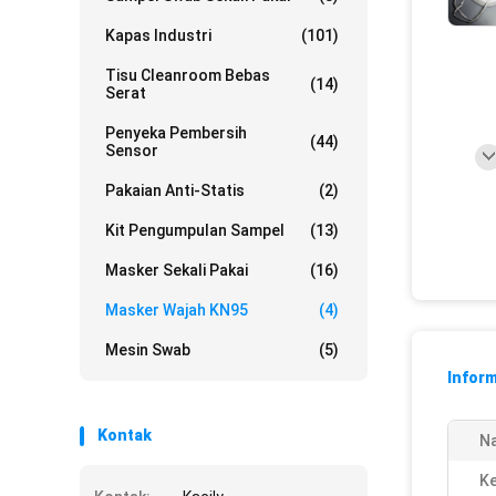
Kapas Industri
(101)
Tisu Cleanroom Bebas
(14)
Serat
Penyeka Pembersih
(44)
Sensor
Pakaian Anti-Statis
(2)
Kit Pengumpulan Sampel
(13)
Masker Sekali Pakai
(16)
Masker Wajah KN95
(4)
Mesin Swab
(5)
Inform
Kontak
N
Ke