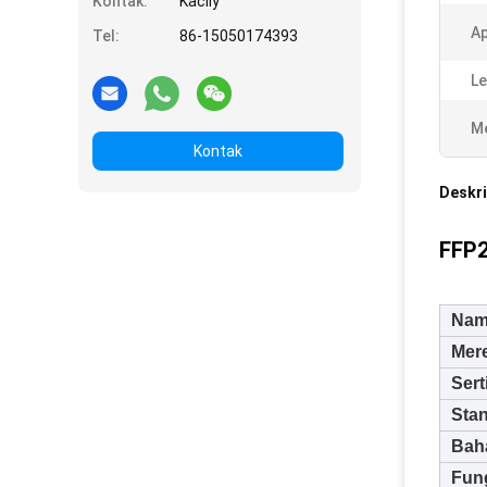
Kontak:
Kacily
Ap
Tel:
86-15050174393
Le
Me
Kontak
Deskri
FFP2
Nam
Mer
Sert
Sta
Bah
Fun