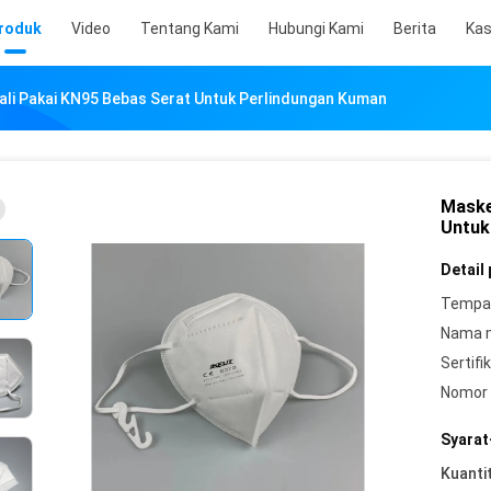
roduk
Video
Tentang Kami
Hubungi Kami
Berita
Ka
ali Pakai KN95 Bebas Serat Untuk Perlindungan Kuman
Maske
Untuk
Detail
Tempat
Nama 
Sertifik
Nomor 
Syarat
Kuanti