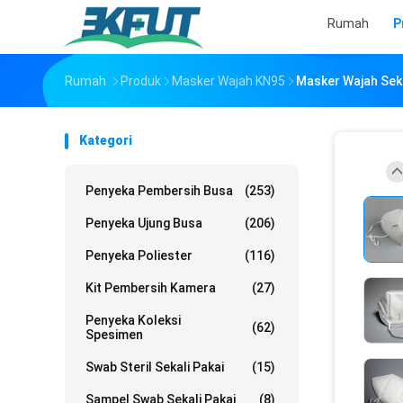
Rumah
P
Rumah
Produk
Masker Wajah KN95
Masker Wajah Sek
Kategori
Penyeka Pembersih Busa
(253)
Penyeka Ujung Busa
(206)
Penyeka Poliester
(116)
Kit Pembersih Kamera
(27)
Penyeka Koleksi
(62)
Spesimen
Swab Steril Sekali Pakai
(15)
Sampel Swab Sekali Pakai
(8)