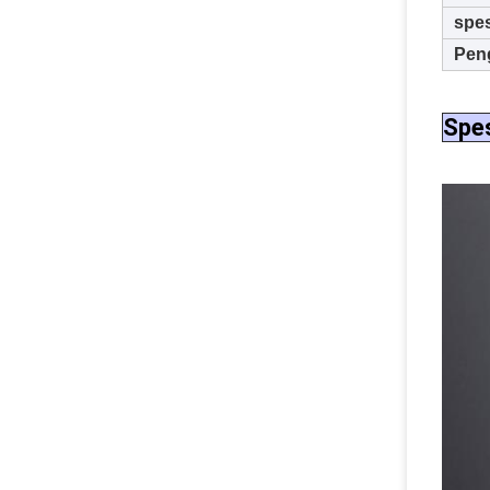
spes
Pen
Spes