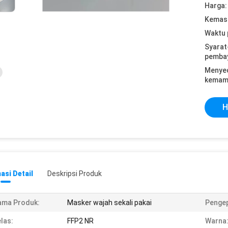
Harga:
Kemasa
Waktu 
Syarat
pemba
Menye
kemam
H
asi Detail
Deskripsi Produk
ama Produk:
Masker wajah sekali pakai
Penge
las:
FFP2 NR
Warna