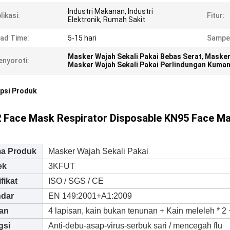
Industri Makanan, Industri
likasi:
Fitur:
Elektronik, Rumah Sakit
ad Time:
5-15 hari
Sampe
Masker Wajah Sekali Pakai Bebas Serat
,
Masker
nyoroti:
Masker Wajah Sekali Pakai Perlindungan Kuma
psi Produk
 Face Mask Respirator Disposable KN95 Face M
a Produk
Masker Wajah Sekali Pakai
ek
3KFUT
ifikat
ISO / SGS / CE
ndar
EN 149:2001+A1:2009
an
4 lapisan, kain bukan tenunan + Kain meleleh * 2
gsi
Anti-debu-asap-virus-serbuk sari / mencegah flu