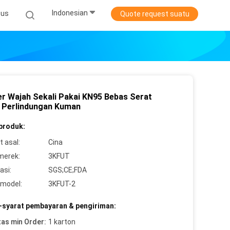
Indonesian
sus
Quote request suatu
r Wajah Sekali Pakai KN95 Bebas Serat
 Perlindungan Kuman
 produk:
 asal:
Cina
merek:
3KFUT
asi:
SGS;CE;FDA
model:
3KFUT-2
-syarat pembayaran & pengiriman:
tas min Order:
1 karton