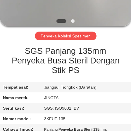
KONTROL
KUALITAS
Penyeka Koleksi Spesimen
HUBUNGI
KAMI
SGS Panjang 135mm
Penyeka Busa Steril Dengan
BERITA
Stik PS
KASUS
Tempat asal:
Jiangsu, Tiongkok (Daratan)
Nama merek:
JINGTAI
MINTA
Sertifikasi:
SGS; ISO9001; BV
KUTIPAN
Nomor model:
3KFUT-135
Cahaya Tinggi:
,
Panjang Penyeka Busa Steril 135mm