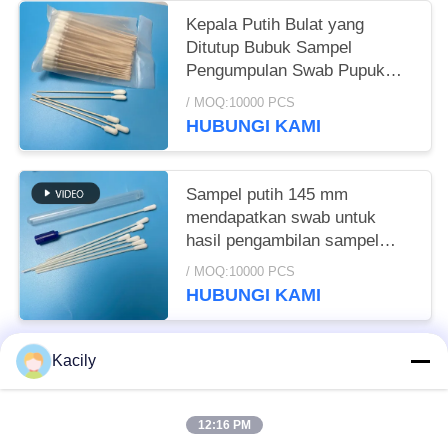
Kepala Putih Bulat yang
Ditutup Bubuk Sampel
Pengumpulan Swab Pupuk
Katun Genggam Kayu
/ MOQ:10000 PCS
HUBUNGI KAMI
Sampel putih 145 mm
mendapatkan swab untuk
hasil pengambilan sampel
yang konsisten dan akurat
/ MOQ:10000 PCS
HUBUNGI KAMI
Kacily
Bad Request
Semua
12:16 PM
Penyeka Pembersih Busa
Penyeka Ujung Busa