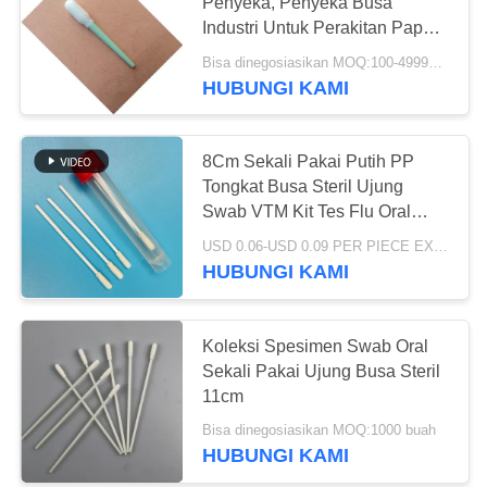
SITEMAP
Penyeka, Penyeka Busa
Industri Untuk Perakitan Papan
Tombol
PRIVACY
Bisa dinegosiasikan MOQ:100-49999 Potongan
HUBUNGI KAMI
POLICY
8Cm Sekali Pakai Putih PP
Tongkat Busa Steril Ujung
Swab VTM Kit Tes Flu Oral
Swab Pengujian Lingkungan
USD 0.06-USD 0.09 PER PIECE EXW MOQ:100 buah
Swab Pengambilan Sampel
HUBUNGI KAMI
Permukaan Swab
Koleksi Spesimen Swab Oral
Sekali Pakai Ujung Busa Steril
11cm
Bisa dinegosiasikan MOQ:1000 buah
HUBUNGI KAMI