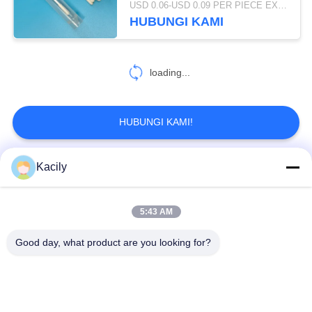
USD 0.06-USD 0.09 PER PIECE EXW MOQ:100PCS
Laboratory
HUBUNGI KAMI
loading...
HUBUNGI KAMI!
Kacily
Bad Request
Semua
5:43 AM
Penyeka Pembersih Busa
Penyeka Ujung Busa
Good day, what product are you looking for?
Penyeka Poliester
Kit Pembersih Kamera
Penyeka Koleksi Spesimen
Swab Steril Sekali Pakai