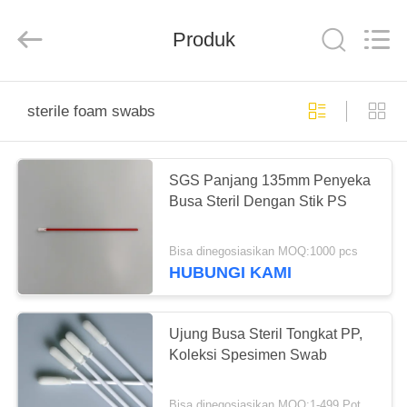
suzhou
jintai
antistatic
products
Produk
co.ltd.
All
Rights
Reserved.
RUMAH
sterile foam swabs
PRODUK
SGS Panjang 135mm Penyeka
Busa Steril Dengan Stik PS
VIDEO
Bisa dinegosiasikan MOQ:1000 pcs
TENTANG
HUBUNGI KAMI
KAMI
Ujung Busa Steril Tongkat PP,
TUR
Koleksi Spesimen Swab
PABRIK
Bisa dinegosiasikan MOQ:1-499 Potongan