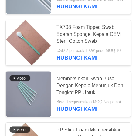
HUBUNGI KAMI
KONTROL
KUALITAS
TX708 Foam Tipped Swab,
Edaran Sponge, Kepala OEM
HUBUNGI
Steril Cotton Swab
KAMI
USD 2 per pack EXW price MOQ:10 - 4999 Tas
HUBUNGI KAMI
BERITA
Membersihkan Swab Busa
Dengan Kepala Menunjuk Dan
KASUS
Tongkat PP Untuk
Membersihkan Kamar
Bisa dinegosiasikan MOQ:Negosiasi
MINTA
HUBUNGI KAMI
KUTIPAN
PP Stick Foam Membersihkan