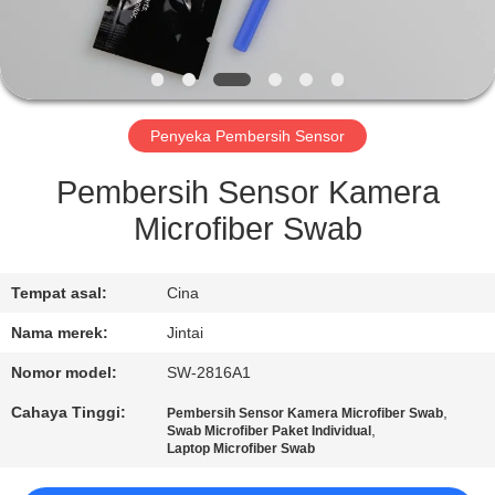
KONTROL
KUALITAS
Penyeka Pembersih Sensor
HUBUNGI
KAMI
Pembersih Sensor Kamera
Microfiber Swab
BERITA
Tempat asal:
Cina
KASUS
Nama merek:
Jintai
Nomor model:
SW-2816A1
MINTA
Cahaya Tinggi:
,
Pembersih Sensor Kamera Microfiber Swab
KUTIPAN
,
Swab Microfiber Paket Individual
Laptop Microfiber Swab