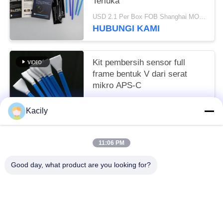
Terluka
USD 2.1 Per Box FOB Shanghai MOQ:10 kotak
HUBUNGI KAMI
Kit pembersih sensor full
frame bentuk V dari serat
mikro APS-C
Bisa dinegosiasikan MOQ:10-999 Potongan
Kacily
HUBUNGI KAMI
11:06 PM
Bad Request
Semua
Good day, what product are you looking for?
Penyeka Pembersih Busa
Penyeka Ujung Busa
Penyeka Poliester
Kit Pembersih Kamera