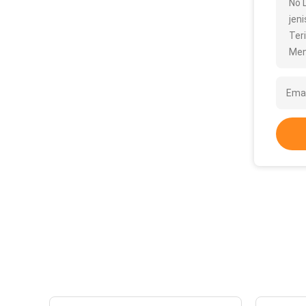
No 
jeni
Ter
Men