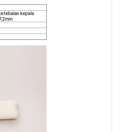
ketebalan kepala
 7,2mm