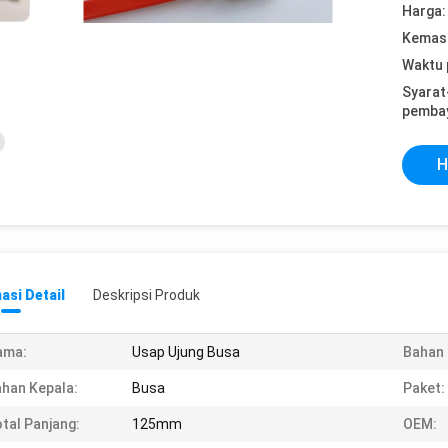
Harga:
Kemasa
Waktu 
Syarat
pemba
H
asi Detail
Deskripsi Produk
ama:
Usap Ujung Busa
Bahan
han Kepala:
Busa
Paket:
tal Panjang:
125mm
OEM: