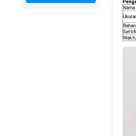
Penga
Nama
Ukura
Bahan
Sertif
Waktu