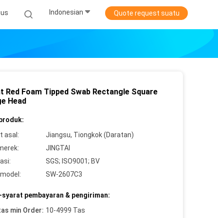
Indonesian
sus
Quote request suatu
nt Red Foam Tipped Swab Rectangle Square
e Head
 produk:
 asal:
Jiangsu, Tiongkok (Daratan)
merek:
JINGTAI
asi:
SGS; ISO9001; BV
model:
SW-2607C3
-syarat pembayaran & pengiriman:
tas min Order:
10-4999 Tas