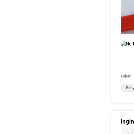
Label:
Peny
Ingi