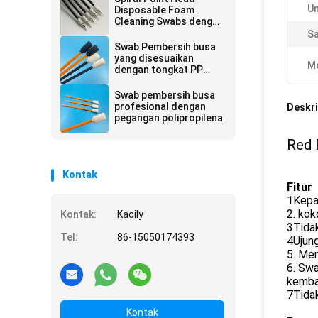
Un
Disposable Foam
Cleaning Swabs dengan
Black Handle 67mm
S
Panjang
Swab Pembersih busa
yang disesuaikan
Me
dengan tongkat PP
untuk printer
Swab pembersih busa
profesional dengan
Deskri
pegangan polipropilena
Red 
Kontak
Fitur
1Kepal
2. kok
Kontak:
Kacily
3Tidak
Tel:
86-15050174393
4Ujung
5. Mem
6. Swa
kembal
7Tidak
Kontak