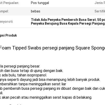
it Penjualan:
Pos tunggal
Jenis 
ampel:
bebas
Sertifi
Tidak Ada Penyeka Pembersih Busa Serat
,
50 p
nyoroti:
Penyeka Berujung Busa Kepala Persegi Panjang
psi Produk
Foam Tipped Swabs persegi panjang Square Spon
a persegi panjang besar.
oh dan busa tetap di ujung dengan baik.
 ada bulu, tahan isopropanol.
nya seperti dayung jadi bisa menampung lebih banyak produk.
bersihkan tanpa meninggalkan serat liar
b pembersih busa persegi panjang ini dibuat dengan baik dan cu
i.
 akan pecah atau meninggalkan serat kapas di belakang.