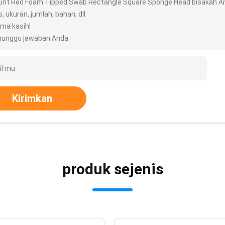
Lint Red Foam Tipped Swab Rectangle Square Sponge Head bisakah And
s, ukuran, jumlah, bahan, dll.
ima kasih!
unggu jawaban Anda.
Kirimkan
produk sejenis