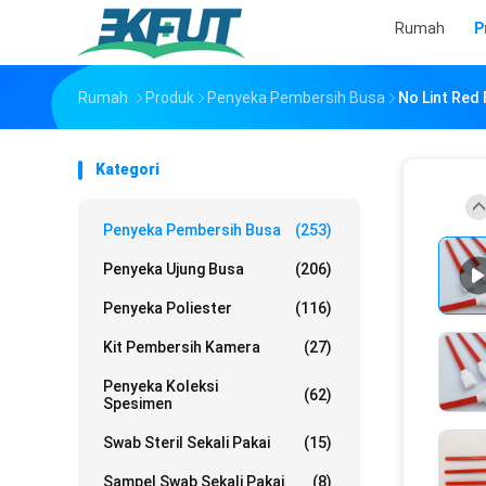
Rumah
P
Rumah
Produk
Penyeka Pembersih Busa
No Lint Red
Kategori
Penyeka Pembersih Busa
(253)
Penyeka Ujung Busa
(206)
Penyeka Poliester
(116)
Kit Pembersih Kamera
(27)
Penyeka Koleksi
(62)
Spesimen
Swab Steril Sekali Pakai
(15)
Sampel Swab Sekali Pakai
(8)