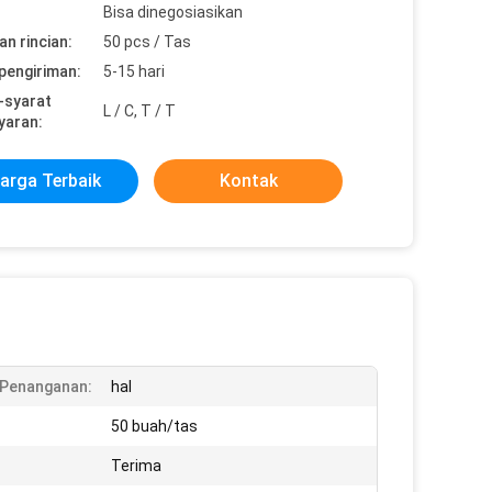
Bisa dinegosiasikan
n rincian:
50 pcs / Tas
pengiriman:
5-15 hari
-syarat
L / C, T / T
yaran:
arga Terbaik
Kontak
 Penanganan:
hal
50 buah/tas
Terima