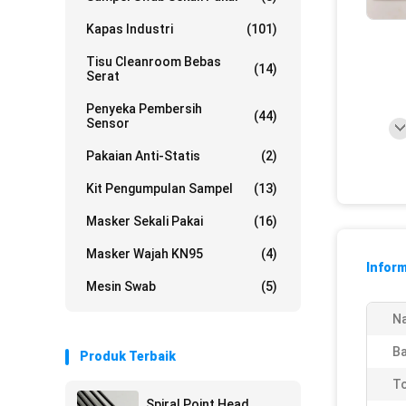
Kapas Industri
(101)
Tisu Cleanroom Bebas
(14)
Serat
Penyeka Pembersih
(44)
Sensor
Pakaian Anti-Statis
(2)
Kit Pengumpulan Sampel
(13)
Masker Sekali Pakai
(16)
Masker Wajah KN95
(4)
Inform
Mesin Swab
(5)
N
Ba
Produk Terbaik
To
Spiral Point Head