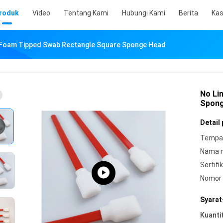
roduk
Video
Tentang Kami
Hubungi Kami
Berita
Ka
 Foam Tipped Swab Rectangle Square Sponge Head
No Li
Spong
Detail
Tempat
Nama 
Sertifik
Nomor 
Syarat
Kuanti