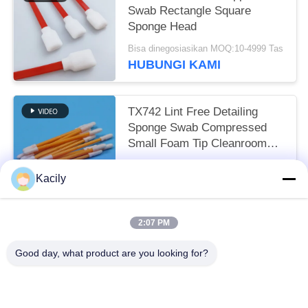
Swab Rectangle Square
Sponge Head
Bisa dinegosiasikan MOQ:10-4999 Tas
HUBUNGI KAMI
TX742 Lint Free Detailing
Sponge Swab Compressed
Small Foam Tip Cleanroom
Swab untuk pembersihan
Bisa dinegosiasikan MOQ:100-9999 Potongan
pabrik
Kacily
HUBUNGI KAMI
2:07 PM
Bad Request
Semua
Good day, what product are you looking for?
Penyeka Pembersih Busa
Penyeka Ujung Busa