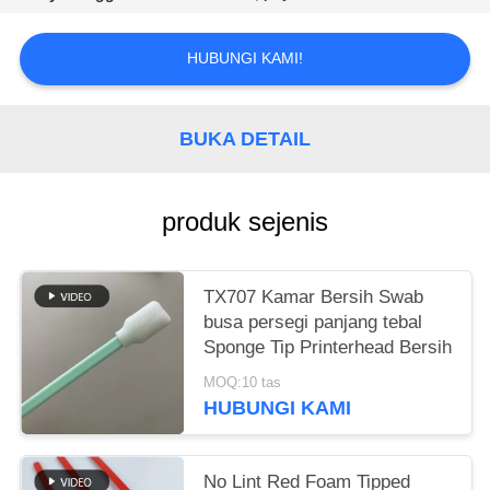
SITEMAP
HUBUNGI KAMI!
PRIVACY
POLICY
BUKA DETAIL
produk sejenis
TX707 Kamar Bersih Swab
busa persegi panjang tebal
Sponge Tip Printerhead Bersih
MOQ:10 tas
HUBUNGI KAMI
No Lint Red Foam Tipped