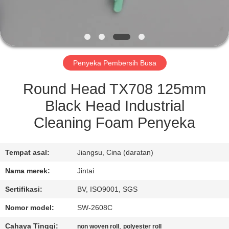
KONTROL
KUALITAS
Penyeka Pembersih Busa
HUBUNGI
KAMI
Round Head TX708 125mm
Black Head Industrial
BERITA
Cleaning Foam Penyeka
KASUS
Tempat asal:
Jiangsu, Cina (daratan)
Nama merek:
Jintai
MINTA
Sertifikasi:
BV, ISO9001, SGS
KUTIPAN
Nomor model:
SW-2608C
Cahaya Tinggi:
,
non woven roll
polyester roll