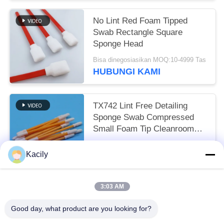
No Lint Red Foam Tipped
Swab Rectangle Square
Sponge Head
Bisa dinegosiasikan MOQ:10-4999 Tas
HUBUNGI KAMI
TX742 Lint Free Detailing
Sponge Swab Compressed
Small Foam Tip Cleanroom
Swab untuk pembersihan
Bisa dinegosiasikan MOQ:100-9999 Potongan
pabrik
Kacily
HUBUNGI KAMI
3:03 AM
Bad Request
Semua
Good day, what product are you looking for?