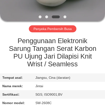
KONTROL
KUALITAS
Penyeka Pembersih Busa
HUBUNGI
KAMI
Penggunaan Elektronik
Sarung Tangan Serat Karbon
BERITA
PU Ujung Jari Dilapisi Knit
Wrist / Seamless
KASUS
Tempat asal:
Jiangsu, Cina (daratan)
MINTA
Nama merek:
Jintai
KUTIPAN
Sertifikasi:
SGS; ISO9001;BV
Nomor model:
SW-2608C