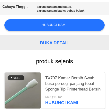
SITEMAP
Cahaya Tinggi:
,
sarung tangan anti statis
sarung tangan lateks bebas bubuk
PRIVACY
POLICY
HUBUNGI KAMI!
BUKA DETAIL
produk sejenis
TX707 Kamar Bersih Swab
busa persegi panjang tebal
Sponge Tip Printerhead Bersih
MOQ:10 tas
HUBUNGI KAMI