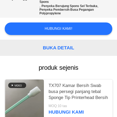
SITEMAP
Spons
,
,
Penyeka Berujung Spons Sel Terbuka
Penyeka Pembersih Busa Pegangan
Polypropylene
PRIVACY
POLICY
HUBUNGI KAMI!
BUKA DETAIL
produk sejenis
TX707 Kamar Bersih Swab
busa persegi panjang tebal
Sponge Tip Printerhead Bersih
MOQ:10 tas
HUBUNGI KAMI