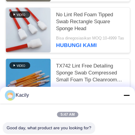
No Lint Red Foam Tipped
Swab Rectangle Square
Sponge Head
Bisa dinegosiasikan MOQ:10-4999 Tas
HUBUNGI KAMI
TX742 Lint Free Detailing
Sponge Swab Compressed
Small Foam Tip Cleanroom
Swab untuk pembersihan
Bisa dinegosiasikan MOQ:100-9999 Potongan
pabrik
Kacily
HUBUNGI KAMI
5:47 AM
Bad Request
Semua
Good day, what product are you looking for?