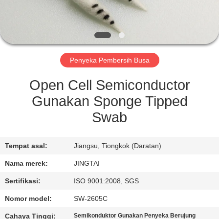
KONTROL
KUALITAS
Penyeka Pembersih Busa
HUBUNGI
KAMI
Open Cell Semiconductor
Gunakan Sponge Tipped
BERITA
Swab
KASUS
Tempat asal:
Jiangsu, Tiongkok (Daratan)
Nama merek:
JINGTAI
MINTA
Sertifikasi:
ISO 9001:2008, SGS
KUTIPAN
Nomor model:
SW-2605C
Cahaya Tinggi:
Semikonduktor Gunakan Penyeka Berujung