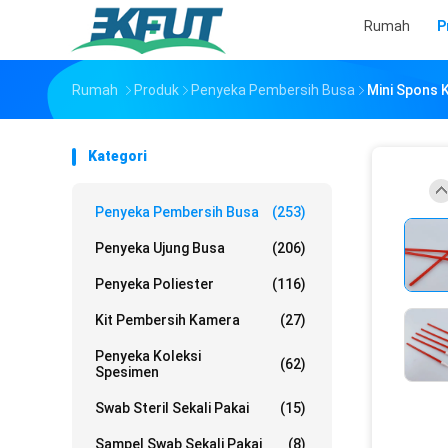
Rumah
P
Rumah
Produk
Penyeka Pembersih Busa
Mini Spons 
Kategori
Penyeka Pembersih Busa
(253)
Penyeka Ujung Busa
(206)
Penyeka Poliester
(116)
Kit Pembersih Kamera
(27)
Penyeka Koleksi
(62)
Spesimen
Swab Steril Sekali Pakai
(15)
Sampel Swab Sekali Pakai
(8)