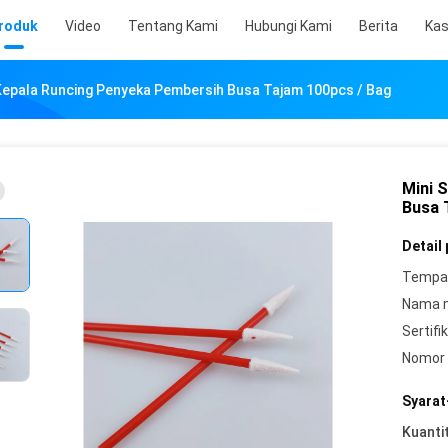
roduk
Video
Tentang Kami
Hubungi Kami
Berita
Ka
Kepala Runcing Penyeka Pembersih Busa Tajam 100pcs / Bag
Mini 
Busa 
Detail
Tempat
Nama 
Sertifik
Nomor 
Syarat
Kuanti