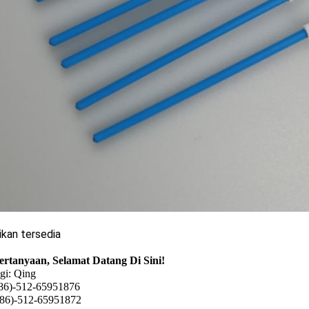
kan tersedia
rtanyaan, Selamat Datang Di Sini!
gi: Qing
(86)-512-65951876
(86)-512-65951872