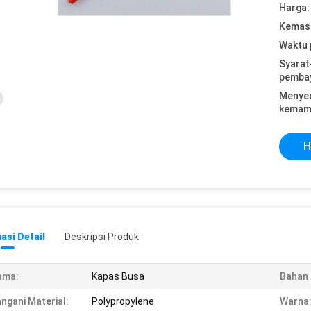
Harga:
Kemasa
Waktu 
Syarat
pemba
Menye
kemam
H
asi Detail
Deskripsi Produk
ama:
Kapas Busa
Bahan 
ngani Material:
Polypropylene
Warna