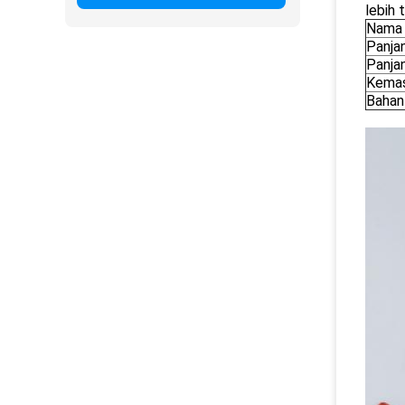
lebih 
Nama 
Panja
Panja
Kema
Bahan