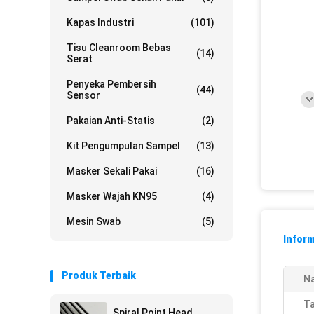
Kapas Industri
(101)
Tisu Cleanroom Bebas
(14)
Serat
Penyeka Pembersih
(44)
Sensor
Pakaian Anti-Statis
(2)
Kit Pengumpulan Sampel
(13)
Masker Sekali Pakai
(16)
Masker Wajah KN95
(4)
Mesin Swab
(5)
Inform
Produk Terbaik
N
Ta
Spiral Point Head