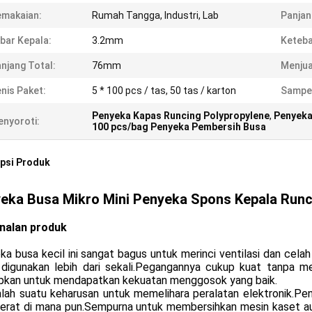
makaian:
Rumah Tangga, Industri, Lab
Panjan
bar Kepala:
3.2mm
Keteba
njang Total:
76mm
Menjua
nis Paket:
5 * 100 pcs / tas, 50 tas / karton
Sampe
Penyeka Kapas Runcing Polypropylene
,
Penyeka
nyoroti:
100 pcs/bag Penyeka Pembersih Busa
psi Produk
eka Busa Mikro Mini Penyeka Spons Kepala Run
nalan produk
a busa kecil ini sangat bagus untuk merinci ventilasi dan cela
 digunakan lebih dari sekali.Pegangannya cukup kuat tanpa me
apkan untuk mendapatkan kekuatan menggosok yang baik.
alah suatu keharusan untuk memelihara peralatan elektronik.Pe
serat di mana pun.Sempurna untuk membersihkan mesin kaset a