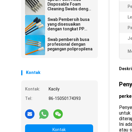
Disposable Foam
Pe
Cleaning Swabs dengan
Black Handle 67mm
Le
Panjang
Swab Pembersih busa
yang disesuaikan
Pa
dengan tongkat PP
untuk printer
Je
Swab pembersih busa
profesional dengan
pegangan polipropilena
Me
Deskri
Kontak
Peny
Kontak:
Kacily
perke
Tel:
86-15050174393
Penyek
untuk
diter
Ini ad
atau 
Kontak