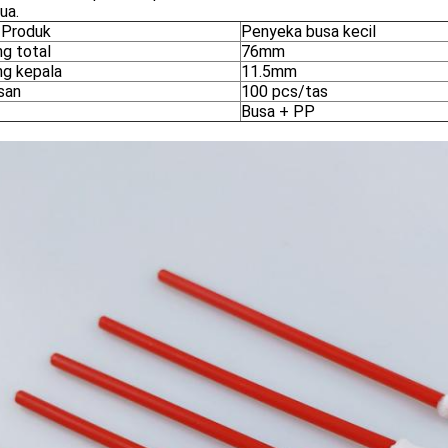
tua.
Produk
Penyeka busa kecil
ng total
76mm
ng kepala
11.5mm
san
100 pcs/tas
Busa + PP