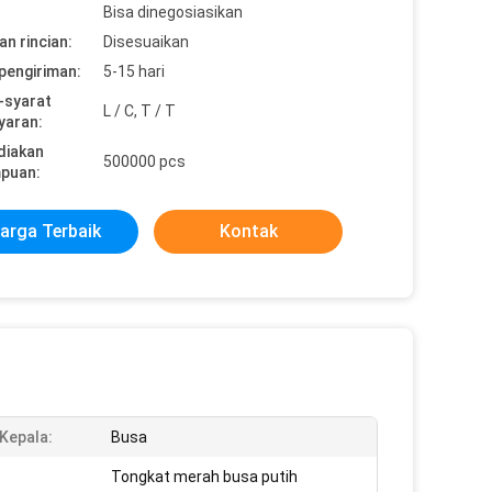
Bisa dinegosiasikan
n rincian:
Disesuaikan
pengiriman:
5-15 hari
-syarat
L / C, T / T
yaran:
diakan
500000 pcs
puan:
arga Terbaik
Kontak
Kepala:
Busa
:
Tongkat merah busa putih