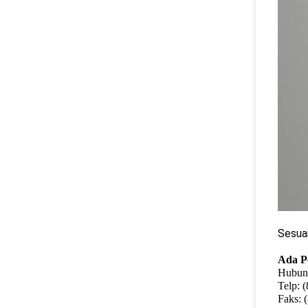
Sesuai
Ada Pe
Hubun
Telp: 
Faks: 