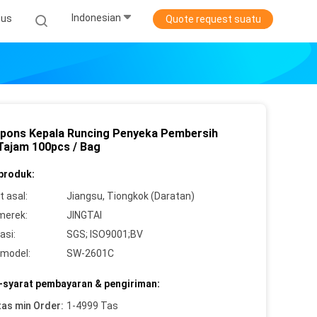
Indonesian
sus
Quote request suatu
Spons Kepala Runcing Penyeka Pembersih
Tajam 100pcs / Bag
 produk:
 asal:
Jiangsu, Tiongkok (Daratan)
merek:
JINGTAI
asi:
SGS; ISO9001;BV
model:
SW-2601C
-syarat pembayaran & pengiriman:
tas min Order:
1-4999 Tas