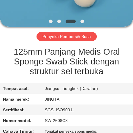
KONTROL
KUALITAS
Penyeka Pembersih Busa
HUBUNGI
KAMI
125mm Panjang Medis Oral
Sponge Swab Stick dengan
BERITA
struktur sel terbuka
KASUS
Tempat asal:
Jiangsu, Tiongkok (Daratan)
Nama merek:
JINGTAI
MINTA
Sertifikasi:
SGS; ISO9001;
KUTIPAN
Nomor model:
SW-2608C3
Cahaya Tinggi:
,
Tongkat penyeka spons medis