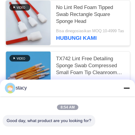
No Lint Red Foam Tipped
Swab Rectangle Square
Sponge Head
Bisa dinegosiasikan MOQ:10-4999 Tas
HUBUNGI KAMI
TX742 Lint Free Detailing
Sponge Swab Compressed
Small Foam Tip Cleanroom
Swab untuk pembersihan
Bisa dinegosiasikan MOQ:100-9999 Potongan
pabrik
stacy
HUBUNGI KAMI
8:54 AM
Bad Request
Semua
Good day, what product are you looking for?
Penyeka Pembersih Busa
Penyeka Ujung Busa