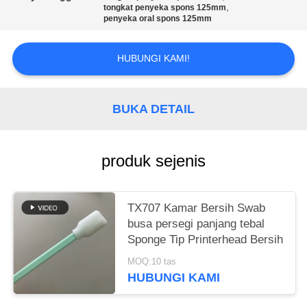
SITEMAP
,
tongkat penyeka spons 125mm
penyeka oral spons 125mm
PRIVACY
HUBUNGI KAMI!
POLICY
BUKA DETAIL
produk sejenis
TX707 Kamar Bersih Swab
busa persegi panjang tebal
Sponge Tip Printerhead Bersih
MOQ:10 tas
HUBUNGI KAMI