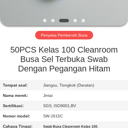
KONTROL
KUALITAS
Penyeka Pembersih Busa
HUBUNGI
KAMI
50PCS Kelas 100 Cleanroom
Busa Sel Terbuka Swab
BERITA
Dengan Pegangan Hitam
KASUS
Tempat asal:
Jiangsu, Tiongkok (Daratan)
Nama merek:
Jintai
MINTA
Sertifikasi:
SGS; ISO9001;BV
KUTIPAN
Nomor model:
SW-2615C
Cahaya Tinggi:
,
Swab Busa Cleanroom Kelas 100