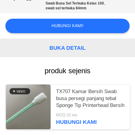
SITEMAP
,
Swab Busa Sel Terbuka Kelas 100
swab sel terbuka 84mm
PRIVACY
HUBUNGI KAMI!
POLICY
BUKA DETAIL
produk sejenis
TX707 Kamar Bersih Swab
busa persegi panjang tebal
Sponge Tip Printerhead Bersih
MOQ:10 tas
HUBUNGI KAMI