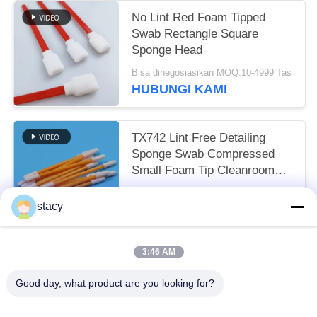
No Lint Red Foam Tipped
Swab Rectangle Square
Sponge Head
Bisa dinegosiasikan MOQ:10-4999 Tas
HUBUNGI KAMI
TX742 Lint Free Detailing
Sponge Swab Compressed
Small Foam Tip Cleanroom
Swab untuk pembersihan
Bisa dinegosiasikan MOQ:100-9999 Potongan
pabrik
stacy
HUBUNGI KAMI
3:46 AM
Bad Request
Semua
Good day, what product are you looking for?
Penyeka Pembersih Busa
Penyeka Ujung Busa