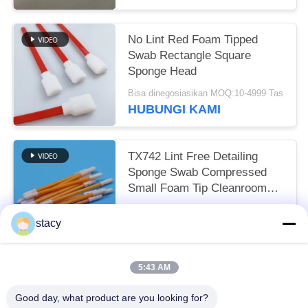
No Lint Red Foam Tipped
Swab Rectangle Square
Sponge Head
Bisa dinegosiasikan MOQ:10-4999 Tas
HUBUNGI KAMI
TX742 Lint Free Detailing
Sponge Swab Compressed
Small Foam Tip Cleanroom
Swab untuk pembersihan
Bisa dinegosiasikan MOQ:100-9999 Potongan
pabrik
stacy
HUBUNGI KAMI
5:43 AM
Bad Request
Semua
Good day, what product are you looking for?