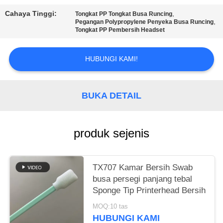
SITEMAP
Cahaya Tinggi:
,
Tongkat PP Tongkat Busa Runcing
,
Pegangan Polypropylene Penyeka Busa Runcing
PRIVACY
Tongkat PP Pembersih Headset
POLICY
HUBUNGI KAMI!
BUKA DETAIL
produk sejenis
TX707 Kamar Bersih Swab
busa persegi panjang tebal
Sponge Tip Printerhead Bersih
MOQ:10 tas
HUBUNGI KAMI