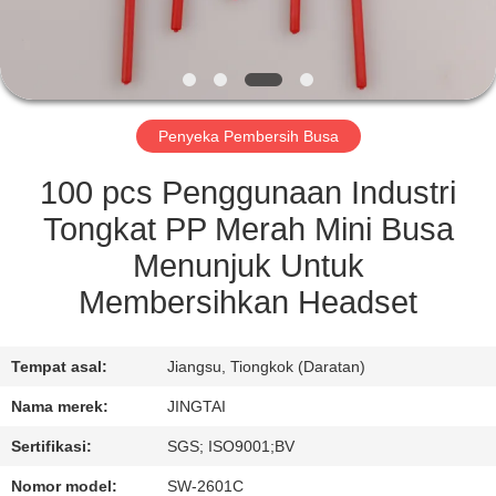
KONTROL
KUALITAS
Penyeka Pembersih Busa
HUBUNGI
KAMI
100 pcs Penggunaan Industri
Tongkat PP Merah Mini Busa
BERITA
Menunjuk Untuk
Membersihkan Headset
KASUS
Tempat asal:
Jiangsu, Tiongkok (Daratan)
MINTA
Nama merek:
JINGTAI
KUTIPAN
Sertifikasi:
SGS; ISO9001;BV
Nomor model:
SW-2601C